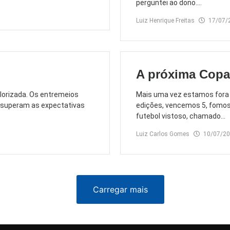
perguntei ao dono....
Luiz Henrique Freitas
17/07/
A próxima Copa
alorizada. Os entremeios
Mais uma vez estamos fora d
e superam as expectativas
edições, vencemos 5, fomo
futebol vistoso, chamado...
Luiz Carlos Gomes
10/07/2
Carregar mais