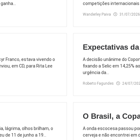
ganha...
competições internacionais e
Wanderley Paiva
31/07/2026
Expectativas da
cyr Franco, estava vivendo o
A decisão unânime do Copom 
iou, em CD, para Rita Lee
fixando a Selic em 14,25% a
urgência da...
Roberto Fagundes
24/07/20
O Brasil, a Copa
, lágrima, olhos brilham, o
A onda escocesa passou por B
 de 11 de junho a 19...
cerveja e não encontrei em 