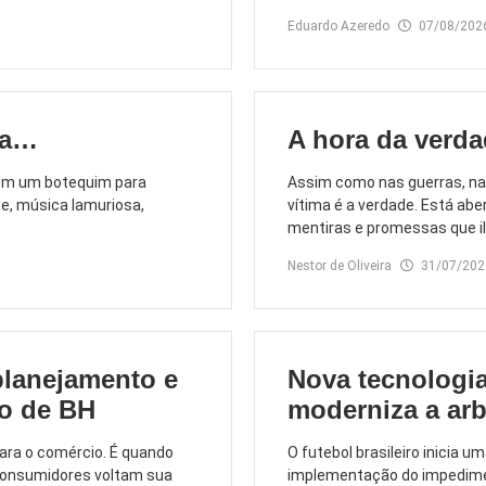
Eduardo Azeredo
07/08/202
ua…
A hora da verd
o em um botequim para
Assim como nas guerras, na 
e, música lamuriosa,
vítima é a verdade. Está abe
mentiras e promessas que i
Nestor de Oliveira
31/07/202
lanejamento e
Nova tecnologia 
io de BH
moderniza a arb
ara o comércio. É quando
O futebol brasileiro inicia
consumidores voltam sua
implementação do impediment