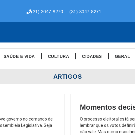
(31) 3047-8270
(31) 3047-8271
SAÚDE E VIDA
CULTURA
CIDADES
GERAL
ARTIGOS
Momentos deci
novo governo no comando de
O processo eleitoral está s
sembleia Legislativa. Seja
lembrar que os votos defini
não vale. Mas como escolher.