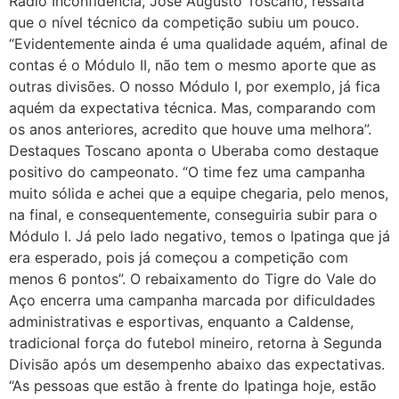
Rádio Inconfidência, José Augusto Toscano, ressalta
que o nível técnico da competição subiu um pouco.
“Evidentemente ainda é uma qualidade aquém, afinal de
contas é o Módulo II, não tem o mesmo aporte que as
outras divisões. O nosso Módulo I, por exemplo, já fica
aquém da expectativa técnica. Mas, comparando com
os anos anteriores, acredito que houve uma melhora”.
Destaques Toscano aponta o Uberaba como destaque
positivo do campeonato. “O time fez uma campanha
muito sólida e achei que a equipe chegaria, pelo menos,
na final, e consequentemente, conseguiria subir para o
Módulo I. Já pelo lado negativo, temos o Ipatinga que já
era esperado, pois já começou a competição com
menos 6 pontos”. O rebaixamento do Tigre do Vale do
Aço encerra uma campanha marcada por dificuldades
administrativas e esportivas, enquanto a Caldense,
tradicional força do futebol mineiro, retorna à Segunda
Divisão após um desempenho abaixo das expectativas.
“As pessoas que estão à frente do Ipatinga hoje, estão