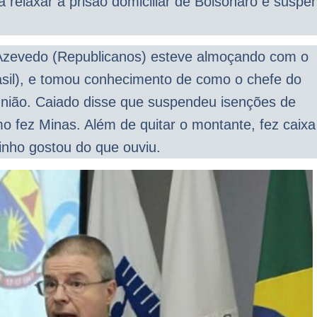
a relaxar a prisão domiciliar de Bolsonaro e suspe
 Azevedo (Republicanos) esteve almoçando com o
sil), e tomou conhecimento de como o chefe do
União. Caiado disse que suspendeu isenções de
 fez Minas. Além de quitar o montante, fez caixa
tinho gostou do que ouviu.