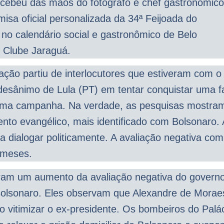
cebeu das mãos do fotógrafo e chef gastronômico
isa oficial personalizada da 34ª Feijoada do
 no calendário social e gastronômico de Belo
o Clube Jaraguá.
ação partiu de interlocutores que estiveram com o
 desânimo de Lula (PT) em tentar conquistar uma fa
óxima campanha. Na verdade, as pesquisas mostra
ento evangélico, mais identificado com Bolsonaro.
 dialogar politicamente. A avaliação negativa com
 meses.
ram um aumento da avaliação negativa do govern
r Bolsonaro. Eles observam que Alexandre de Morae
o vitimizar o ex-presidente. Os bombeiros do Palá