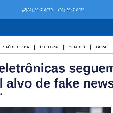
(31) 3047-8270
(31) 3047-8271
SAÚDE E VIDA
CULTURA
CIDADES
GERAL
eletrônicas segu
l alvo de fake new
ra