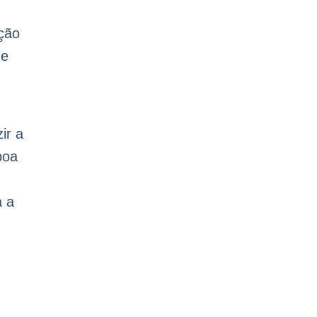
ção
ue
ir a
boa
a a