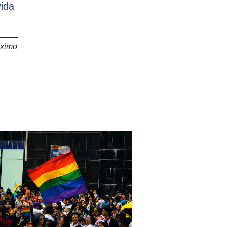
vida
óximo