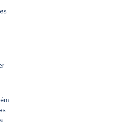
ões
er
Além
es
ta