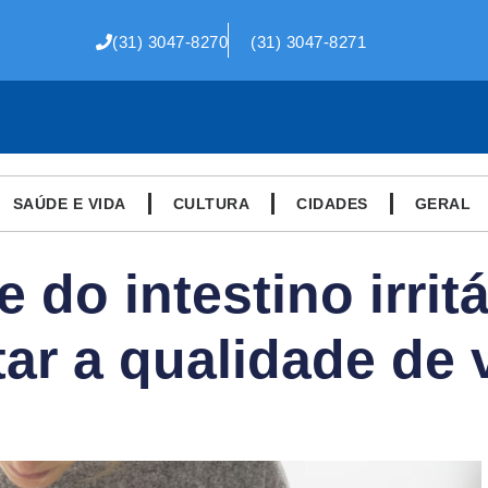
(31) 3047-8270
(31) 3047-8271
SAÚDE E VIDA
CULTURA
CIDADES
GERAL
 do intestino irrit
tar a qualidade de 