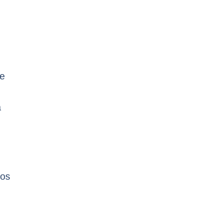
ce
a
 os