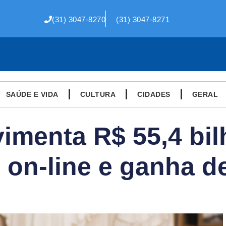
(31) 3047-8270
(31) 3047-8271
SAÚDE E VIDA
CULTURA
CIDADES
GERAL
menta R$ 55,4 bi
 on-line e ganha d