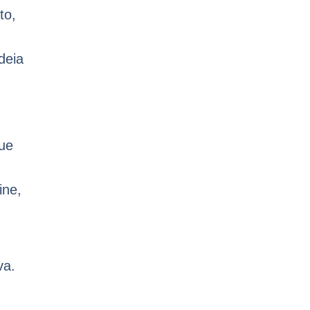
to,
deia
que
ine,
va.