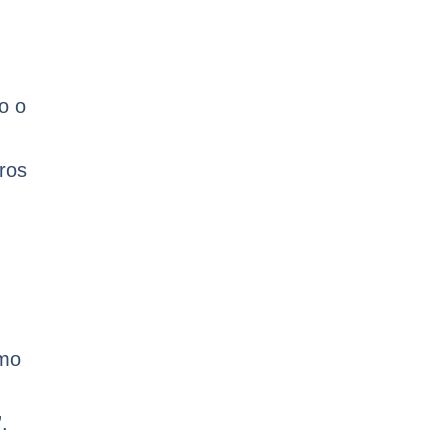
o o
ros
smo
.