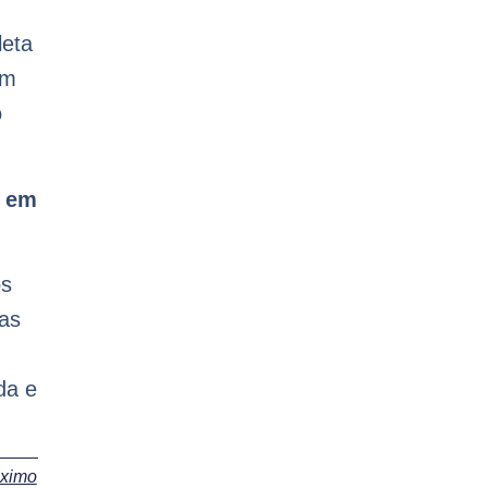
leta
ém
o
a em
os
sas
da e
óximo