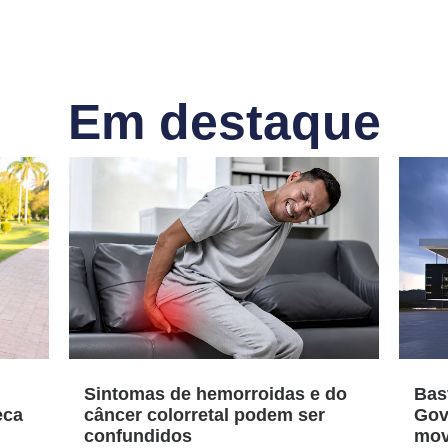
Em destaque
Sintomas de hemorroidas e do
Bas
eca
câncer colorretal podem ser
Gov
confundidos
mov