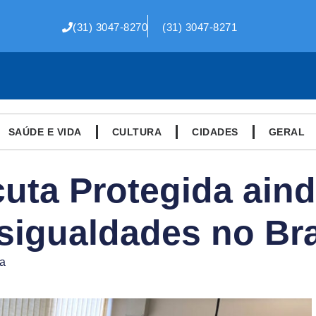
(31) 3047-8270
(31) 3047-8271
SAÚDE E VIDA
CULTURA
CIDADES
GERAL
cuta Protegida aind
sigualdades no Bra
ra