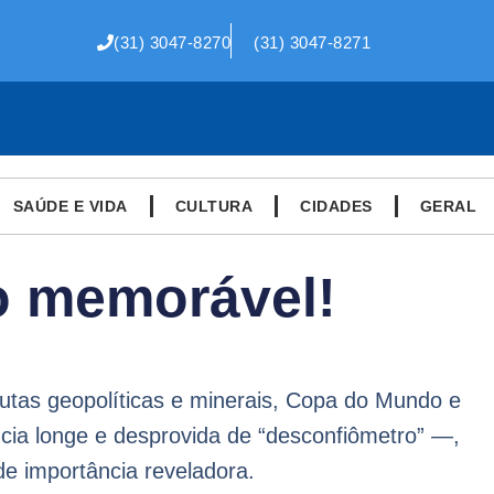
(31) 3047-8270
(31) 3047-8271
SAÚDE E VIDA
CULTURA
CIDADES
GERAL
o memorável!
utas geopolíticas e minerais, Copa do Mundo e
ia longe e desprovida de “desconfiômetro” —,
de importância reveladora.