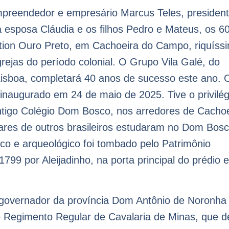
empreendedor e empresário Marcus Teles, presiden
esposa Cláudia e os filhos Pedro e Mateus, os 6
ction Ouro Preto, em Cachoeira do Campo, riquíss
igrejas do período colonial. O Grupo Vila Galé, do
isboa, completará 40 anos de sucesso este ano. 
i inaugurado em 24 de maio de 2025. Tive o privilég
ntigo Colégio Dom Bosco, nos arredores de Cachoe
ares de outros brasileiros estudaram no Dom Bosc
ico e arqueológico foi tombado pelo Patrimônio
799 por Aleijadinho, na porta principal do prédio 
 o governador da província Dom Antônio de Noronha
do Regimento Regular de Cavalaria de Minas, que d