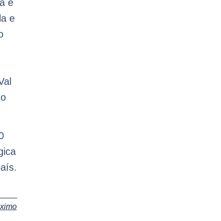
a e
la e
o
Val
do
0
gica
aís.
óximo