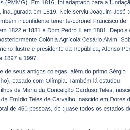
rais (PMMG). Em 1816, foi adaptado para a fundaç
, inaugurada em 1819. Nele serviu Joaquim José 
também inconfidente tenente-coronel Francisco de
 em 1822 e 1831 e Dom Pedro II em 1881. Depois 
posteriormente Colônia Agrícola Cesário Alvim. So
eiro ilustre e presidente da República, Afonso Pe
e 1897 a 1997.
e de seus antigos colegas, além do primo Sérgio
nho), casado com Olímpia. Também lá estudou
filhos de Maria da Conceição Cardoso Teles, nasc
de Emídio Teles de Carvalho, nascido em Dores 
total de 450 pessoas, de quase todos os estados d