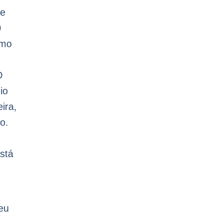
te
0
imo
O
io
ira,
o.
está
eu