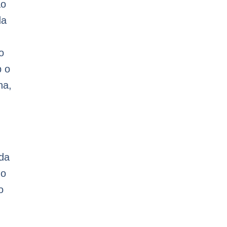
ão
da
o
b o
na,
ida
do
o