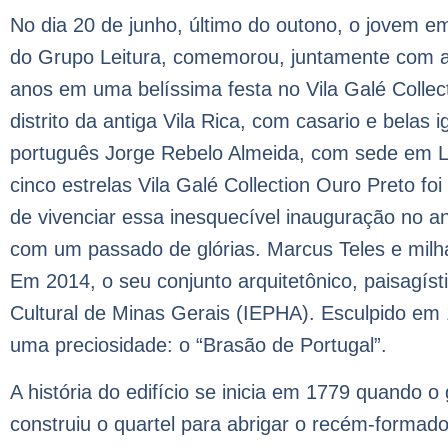
No dia 20 de junho, último do outono, o jovem 
do Grupo Leitura, comemorou, juntamente com a 
anos em uma belíssima festa no Vila Galé Colle
distrito da antiga Vila Rica, com casario e belas 
português Jorge Rebelo Almeida, com sede em L
cinco estrelas Vila Galé Collection Ouro Preto fo
de vivenciar essa inesquecível inauguração no a
com um passado de glórias. Marcus Teles e milh
Em 2014, o seu conjunto arquitetônico, paisagíst
Cultural de Minas Gerais (IEPHA). Esculpido em 1
uma preciosidade: o “Brasão de Portugal”.
A história do edifício se inicia em 1779 quando
construiu o quartel para abrigar o recém-forma